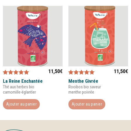
11,50
€
11,50
€
Note
5.00
sur
Note
5.00
sur
La Reine Enchantée
Menthe Givrée
5
5
Thé aux herbes bio
Rooibos bio saveur
camomille-églantier
menthe poivrée
Ajouter au panier
Ajouter au panier