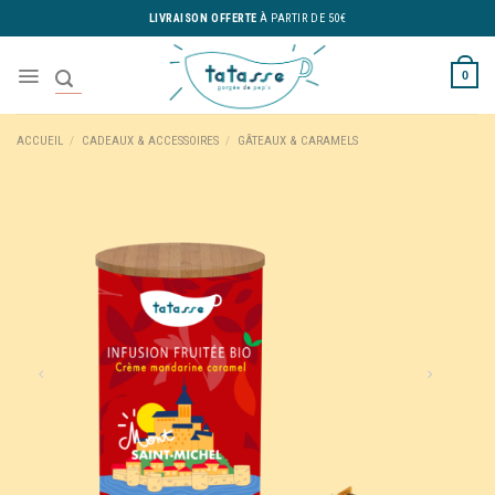
Skip
LIVRAISON OFFERTE
À PARTIR DE 50€
to
content
0
ACCUEIL
/
CADEAUX & ACCESSOIRES
/
GÂTEAUX & CARAMELS