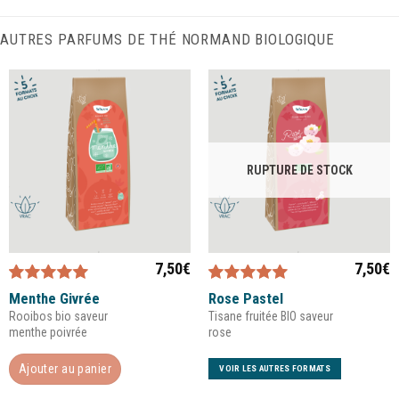
AUTRES PARFUMS DE THÉ NORMAND BIOLOGIQUE
RUPTURE DE STOCK
7,50
€
7,50
€
Note
5.00
sur
Note
5.00
sur
Menthe Givrée
Rose Pastel
5
5
Rooibos bio saveur
Tisane fruitée BIO saveur
menthe poivrée
rose
Ajouter au panier
VOIR LES AUTRES FORMATS