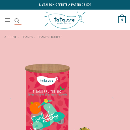
Skip
LIVRAISON OFFERTE
À PARTIR DE 50€
to
content
0
ACCUEIL
/
TISANES
/
TISANES FRUITÉES