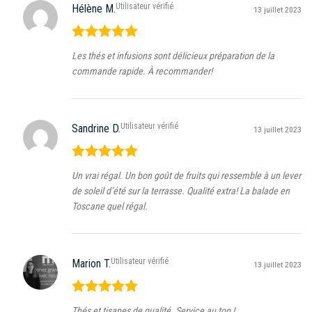
Utilisateur vérifié
Hélène M.
13 juillet 2023
Note
5
sur
Les thés et infusions sont délicieux préparation de la
5
commande rapide. À recommander!
Utilisateur vérifié
Sandrine D.
13 juillet 2023
Note
5
sur
Un vrai régal. Un bon goût de fruits qui ressemble à un lever
5
de soleil d’été sur la terrasse. Qualité extra! La balade en
Toscane quel régal.
Utilisateur vérifié
Marion T.
13 juillet 2023
Note
5
sur
Thés et tisanes de qualité. Service au top !