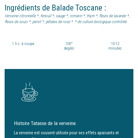
Ingrédients
de
Balade Toscane
:
Verveine citronnelle *, fenouil *, sauge *, romarin *, thym *, fleurs de lavande *,
fleurs de souci *, persil *, pétales de rose *. * de culture biologique contrôlée
1.5
c. à soupe
100°
10-12
degrés
minutes
Histoire Tatasse de la verveine.
La verveine est souvent utilisée pour ses effets apaisants et