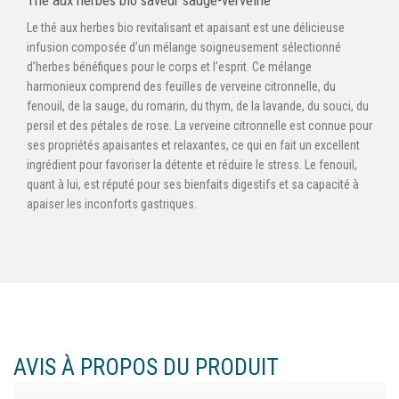
Thé aux herbes bio saveur sauge-verveine
Le thé aux herbes bio revitalisant et apaisant est une délicieuse
infusion composée d’un mélange soigneusement sélectionné
d’herbes bénéfiques pour le corps et l’esprit. Ce mélange
harmonieux comprend des feuilles de verveine citronnelle, du
fenouil, de la sauge, du romarin, du thym, de la lavande, du souci, du
persil et des pétales de rose. La verveine citronnelle est connue pour
ses propriétés apaisantes et relaxantes, ce qui en fait un excellent
ingrédient pour favoriser la détente et réduire le stress. Le fenouil,
quant à lui, est réputé pour ses bienfaits digestifs et sa capacité à
apaiser les inconforts gastriques.
AVIS À PROPOS DU PRODUIT