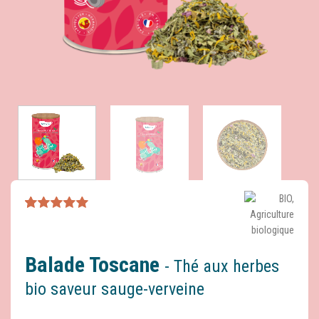
Noté
7
4.86
sur 5 basé
sur
notations
client
Balade Toscane
- Thé aux herbes
bio saveur sauge-verveine