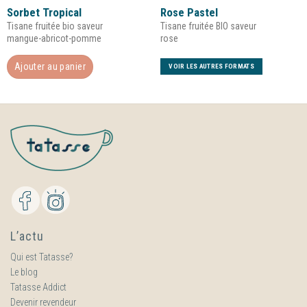
Note
5.00
sur
Note
5.00
sur
Sorbet Tropical
Rose Pastel
5
5
Tisane fruitée bio saveur
Tisane fruitée BIO saveur
mangue-abricot-pomme
rose
Ajouter au panier
VOIR LES AUTRES FORMATS
L’actu
Qui est Tatasse?
Le blog
Tatasse Addict
Devenir revendeur