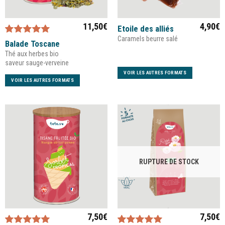
11,50
€
4,90
€
Etoile des alliés
Caramels beurre salé
Note
4.86
Balade Toscane
sur 5
Thé aux herbes bio
saveur sauge-verveine
VOIR LES AUTRES FORMATS
VOIR LES AUTRES FORMATS
RUPTURE DE STOCK
7,50
€
7,50
€