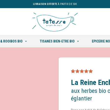
LIVRAISON OFFERTE
À PARTIR DE 50€
 & ROOIBOS BIO
TISANES BIEN-ETRE BIO
EPICERIE N
Noté
8
5.00
sur
La Reine En
5 basé sur
notations
client
aux herbes bio 
églantier