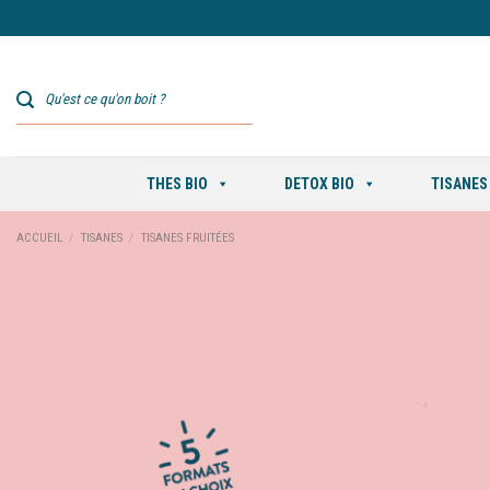
Skip
to
content
THES BIO
DETOX BIO
TISANES
ACCUEIL
/
TISANES
/
TISANES FRUITÉES