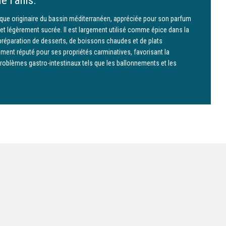
e l’anis.
ique originaire du bassin méditerranéen, appréciée pour son parfum
 et légèrement sucrée. Il est largement utilisé comme épice dans la
réparation de desserts, de boissons chaudes et de plats
lement réputé pour ses propriétés carminatives, favorisant la
problèmes gastro-intestinaux tels que les ballonnements et les