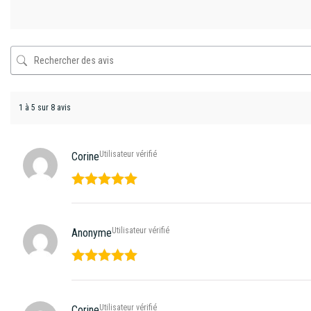
1 à 5 sur 8 avis
Utilisateur vérifié
Corine
Note
5
sur
5
Utilisateur vérifié
Anonyme
Note
5
sur
5
Utilisateur vérifié
Corine