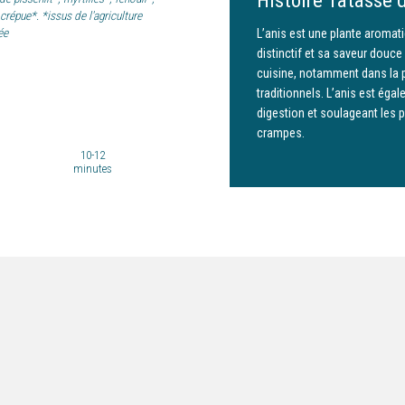
Histoire Tatasse d
crépue*. *issus de l'agriculture
ée
L’anis est une plante aromat
distinctif et sa saveur douce
cuisine, notamment dans la p
traditionnels. L’anis est éga
digestion et soulageant les 
crampes.
10-12
minutes