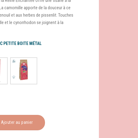
 la Reine Enchantée offre une tisane à la
. La camomille apporte de la douceur à ce
enouil et aux herbes de pissenlit. Touches
lle et le cynorrhodon se joignent à la
C PETITE BOITE MÉTAL
ntée
Ajouter au panier