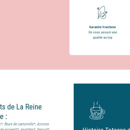
Garantie fraicheur
On vous assure une
qualité au top
nts
de
La Reine
ée
:
s*, fleurs de camomille*, écorces
de pissenlit*, myrtilles*, fenouil*,