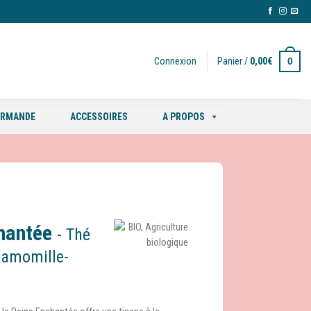
0
Connexion
Panier /
0,00
€
ORMANDE
ACCESSOIRES
A PROPOS
chantée
- Thé
camomille-