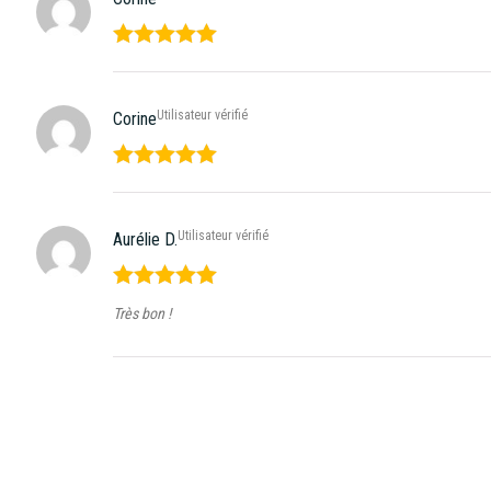
Note
5
sur
5
Utilisateur vérifié
Corine
Note
5
sur
5
Utilisateur vérifié
Aurélie D.
Note
5
sur
Très bon !
5