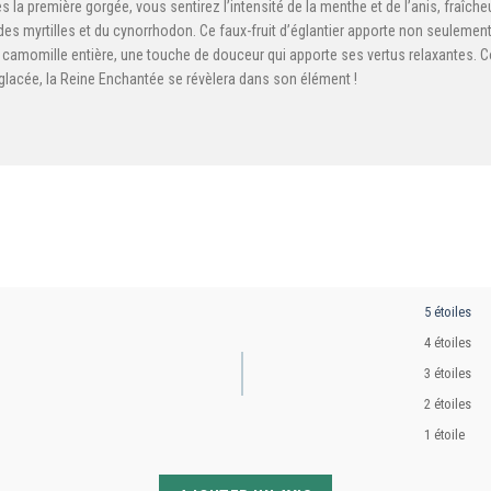
ès la première gorgée, vous sentirez l’intensité de la menthe et de l’anis, fraîc
ile des myrtilles et du cynorrhodon. Ce faux-fruit d’églantier apporte non seule
amomille entière, une touche de douceur qui apporte ses vertus relaxantes. Coqu
 glacée, la Reine Enchantée se révèlera dans son élément !
5 étoiles
4 étoiles
3 étoiles
2 étoiles
1 étoile