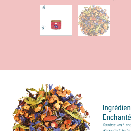
Ingrédie
Enchant
Rooibos vert*, ani
d'églantier*, herbe 