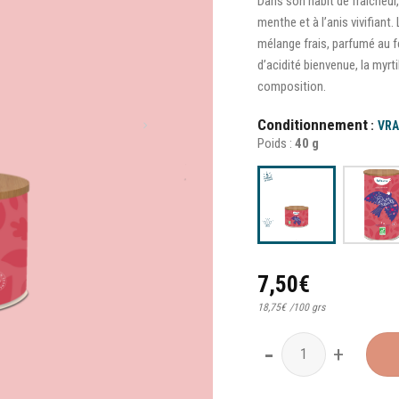
Dans son habit de fraîcheur,
menthe et à l’anis vivifiant
mélange frais, parfumé au f
d’acidité bienvenue, la myrti
composition.
Conditionnement
VRA
Poids :
40 g
7,50
€
18,75
€
/
100 grs
quantité de La Reine Encha