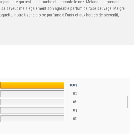
heur piquante qui reste en bouche et enchante le nez. Mélange surprenant,
ment sa saveur, mais également son agréable parfum de rose sauvage. Malgré
ette, notre tisane bio se parfume à l’anis et aux herbes de pissenlit,
100%
0%
0%
0%
0%