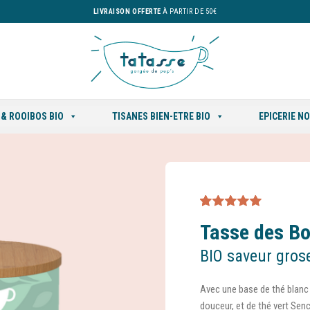
LIVRAISON OFFERTE
À PARTIR DE 50€
 & ROOIBOS BIO
TISANES BIEN-ETRE BIO
EPICERIE N
Noté
1
5.00
sur
Tasse des B
5 basé sur
notation client
BIO saveur gros
Avec une base de thé blanc
douceur, et de thé vert Senc