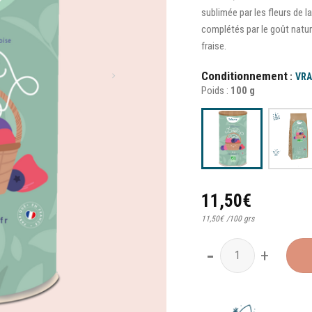
sublimée par les fleurs de 
complétés par le goût natu
fraise.
Conditionnement
VRA
Poids :
100 g
11,50
€
11,50
€
/
100 grs
quantité de Tasse des Bois