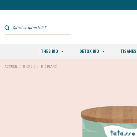
Skip
to
content
THES BIO
DETOX BIO
TISANES
ACCUEIL
/
THES BIO
/
THÉ BLANC