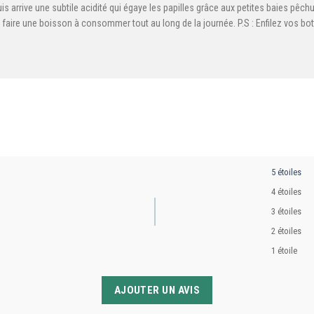
s arrive une subtile acidité qui égaye les papilles grâce aux petites baies pêc
 faire une boisson à consommer tout au long de la journée. P.S : Enfilez vos bo
5 étoiles
4 étoiles
3 étoiles
2 étoiles
1 étoile
AJOUTER UN AVIS