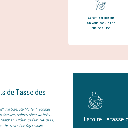
Garantie fraicheur
On vous assure une
qualité au top
nts
de
Tasse des
*, thé blanc Pai Mu Tan*, écorces
ert Sencha*, arôme naturel de fraise,
Histoire Tatasse d
e*, rooibos*, ARÔME CRÈME NATUREL,
*. *provenant de l'agriculture