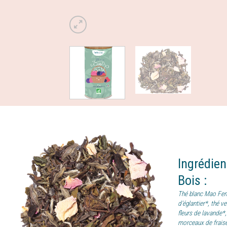
Ingrédie
Bois
:
Thé blanc Mao Feng
d'églantier*, thé v
fleurs de lavand
morceaux de fraise