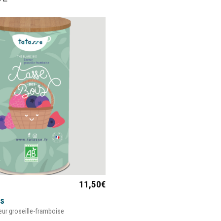
11,50
€
is
veur groseille-framboise