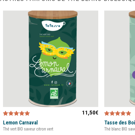
11,50
€
Note
5.00
sur
Note
5.00
sur
Lemon Carnaval
Tasse des Bo
5
5
Thé vert BIO saveur citron vert
Thé blanc BIO sa