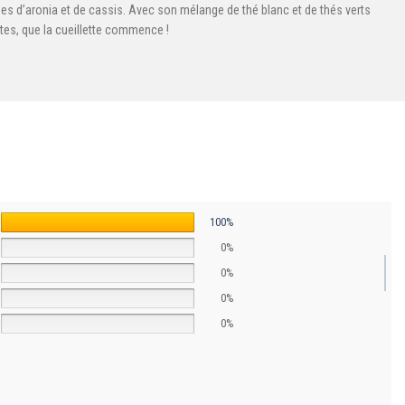
hues d’aronia et de cassis. Avec son mélange de thé blanc et de thés verts
ttes, que la cueillette commence !
100%
0%
0%
0%
0%