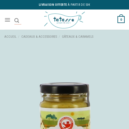
Skip
LIVRAISON OFFERTE
À PARTIR DE 50€
to
content
0
ACCUEIL
/
CADEAUX & ACCESSOIRES
/
GÂTEAUX & CARAMELS