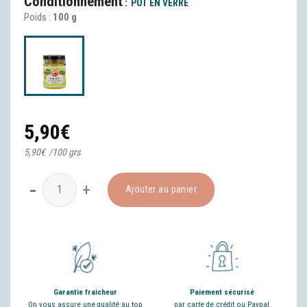
Conditionnement
POT EN VERRE
Poids :
100 g
5,90
€
5,90
€
/
100 grs
quantité de Moutarde au Poivre Voantsy Perifery
Ajouter au panier
Garantie fraicheur
Paiement sécurisé
On vous assure une qualité au top
par carte de crédit ou Paypal