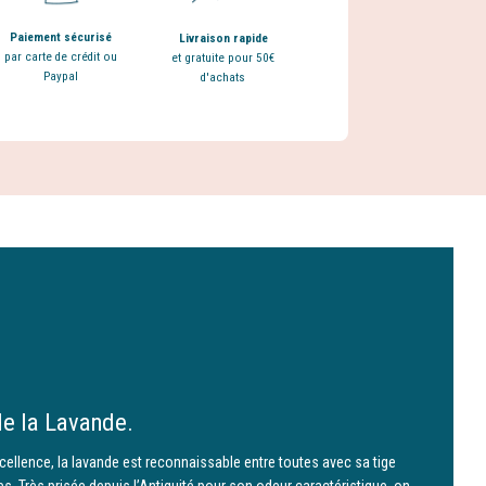
Paiement sécurisé
Livraison rapide
par carte de crédit ou
et gratuite pour 50€
Paypal
d'achats
de la Lavande.
cellence, la lavande est reconnaissable entre toutes avec sa tige
nes. Très prisée depuis l’Antiquité pour son odeur caractéristique, on