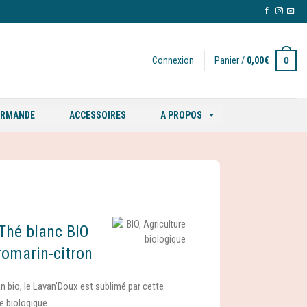
0
Connexion
Panier /
0,00
€
ORMANDE
ACCESSOIRES
A PROPOS
 Thé blanc BIO
romarin-citron
n bio, le Lavan’Doux est sublimé par cette
re biologique.