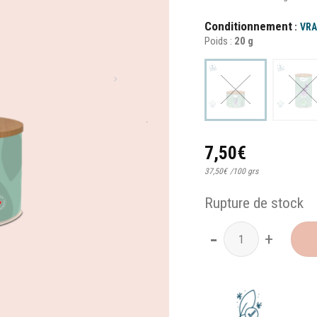
Conditionnement
VRA
Poids :
20 g
7,50
€
37,50
€
/
100 grs
Rupture de stock
quantité de Lavan'Doux