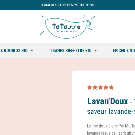
LIVRAISON OFFERTE
À PARTIR DE 50€
 & ROOIBOS BIO
TISANES BIEN-ETRE BIO
EPICERIE N
Noté
1
5.00
sur
Lavan’Doux
5 basé sur
-
notation client
saveur lavande-
Le thé doux blanc Pai Mu Ta
lavande issue de l’agricultu