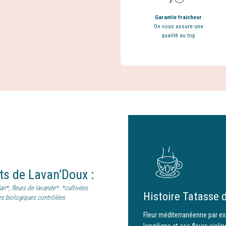
Garantie fraicheur
On vous assure une
qualité au top
nts
de
Lavan’Doux
:
an*, fleurs de lavande*. *cultivées
Histoire Tatasse 
s biologiques contrôlées
Fleur méditerranéenne par ex
longiligne et ses fleurs violi