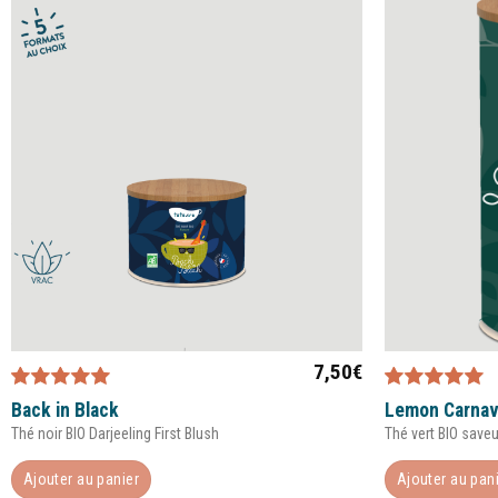
7,50
€
Note
5.00
sur
Note
5.00
sur
Back in Black
Lemon Carnav
5
5
Thé noir BIO Darjeeling First Blush
Thé vert BIO saveu
Ajouter au panier
Ajouter au pan