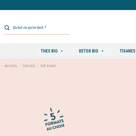
Skip
to
content
THES BIO
DETOX BIO
TISANES
ACCUEIL
/
THES BIO
/
THÉ BLANC