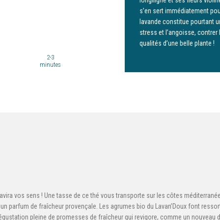
s’en sert immédiatement pour
lavande constitue pourtant u
stress et l’angoisse, contrer 
qualités d’une belle plante !
2-3
minutes
avira vos sens ! Une tasse de ce thé vous transporte sur les côtes méditerranée
’un parfum de fraîcheur provençale. Les agrumes bio du Lavan’Doux font ressort
 dégustation pleine de promesses de fraîcheur qui revigore, comme un nouveau dép