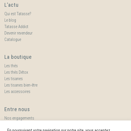
L’actu
Qui est Tatasse?
Le blog
Tatasse Addict
Devenir revendeur
Catalogue
La boutique
Les thés
Les thés Détox
Les tisanes
Les tisanes bien-être
Les accessoires
Entre nous
Nos engagements
Nous contacter
En poursuivant votre navigation sur notre site, vous acceptez
CGV