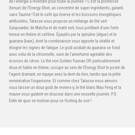
de l’énergie à revendre pour toute la journée ? C’est la promesse
(tenue) de l’Energy Shot, un concentré de super ingrédients, garanti
sans Taurine ! Exit le café qui énerve et les boissons énergétiques
artificielles, Tatasse vous propose un mélange de thé vert
Gunpowder, de Matcha et de maté vert, tous justifiant d’une forte
teneur en théine et caféine. Épaulés par la spiruline (algue) et le
guarana (baie), dont la combinaison vous apporte la vitalité et
éloigne les signes de fatigue. Le goût acidulé du guarana se fond
avec celui de la citronnelle, suivi de l’amertume agréable des
écorces de citron. Le thé noir Golden Yunnan OP, particulièrement
doux et faible en théine, occupe au sein de l’Energy Shot le poste de
l’agent drainant, en équipe avec la dent-de-lion, tandis que la prêle
reminéralise l’organisme. Et comme chez Tatasse nous aimons
vous laisser un doux goût de reviens-y, le thé blanc Mao Feng et la
mauve vous guident en douceur dans une nouvelle journée. P.S :
Enfin de quoi se motiver pour ce footing du soir !