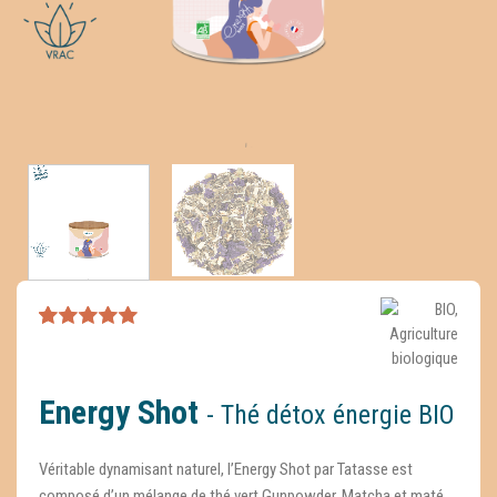
Noté
3
4.67
sur 5 basé
sur
notations
client
Energy Shot
- Thé détox énergie BIO
Véritable dynamisant naturel, l’Energy Shot par Tatasse est
composé d’un mélange de thé vert Gunpowder, Matcha et maté