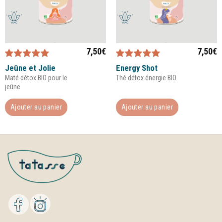
7,50
€
7,50
€
Note
5.00
sur
Note
4.67
Jeûne et Jolie
Energy Shot
5
sur 5
Maté détox BIO pour le
Thé détox énergie BIO
jeûne
Ajouter au panier
Ajouter au panier