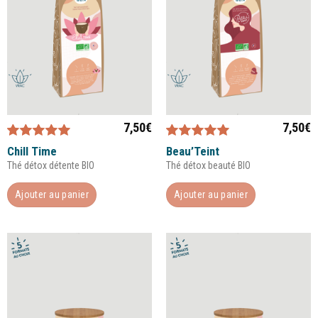
7,50
€
7,50
€
Note
5.00
sur
Note
4.67
Chill Time
Beau’Teint
5
sur 5
Thé détox détente BIO
Thé détox beauté BIO
Ajouter au panier
Ajouter au panier