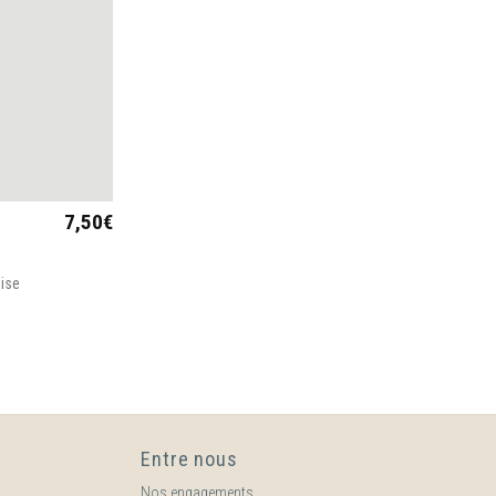
7,50
€
oise
Entre nous
Nos engagements