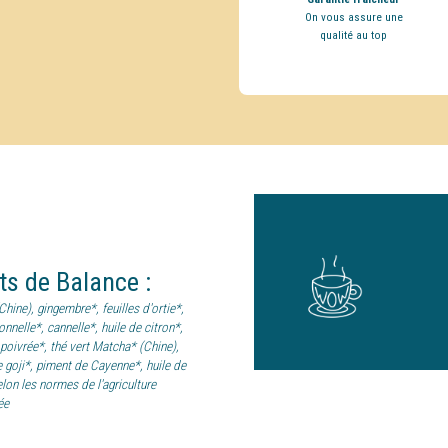
On vous assure une
qualité au top
nts
de
Balance
:
hine), gingembre*, feuilles d'ortie*,
onnelle*, cannelle*, huile de citron*,
 poivrée*, thé vert Matcha* (Chine),
 goji*, piment de Cayenne*, huile de
lon les normes de l'agriculture
ée