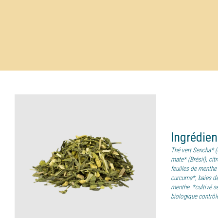
Ingrédie
Thé vert Sencha* (C
mate* (Brésil), citr
feuilles de menthe
curcuma*, baies de
menthe. *cultivé se
biologique contrôl