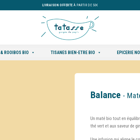
LIVRAISON OFFERTE
À PARTIR DE 50€
 & ROOIBOS BIO
TISANES BIEN-ETRE BIO
EPICERIE N
Balance
- Mat
Un maté bio tout en équilibr
thé vert et aux saveur de g
Une infusion qui aligne le cor