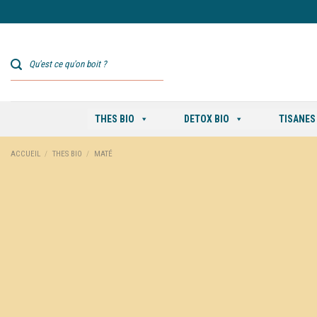
Skip
to
content
THES BIO
DETOX BIO
TISANES
ACCUEIL
/
THES BIO
/
MATÉ