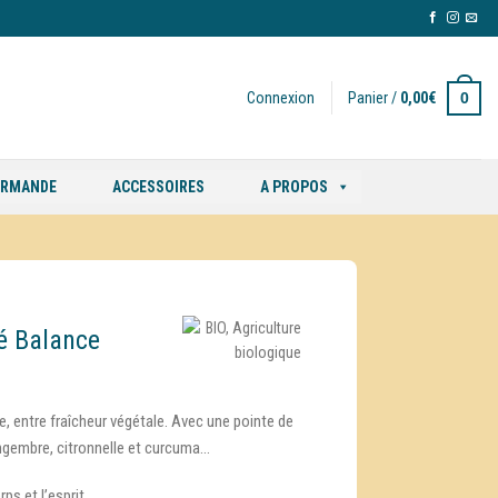
0
Connexion
Panier /
0,00
€
ORMANDE
ACCESSOIRES
A PROPOS
é Balance
e, entre fraîcheur végétale. Avec une pointe de
ingembre, citronnelle et curcuma…
ps et l’esprit.