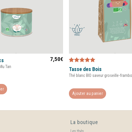
7,50
€
cs
 Mu Tan
Note
5.00
sur
Tasse des Bois
5
Thé blanc BIO saveur groseille-framb
ier
Ajouter au panier
La boutique
Les thés