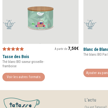
7,50
€
À partir de
Blanc de Blan
Thé blanc BIO Pai
Note
5.00
sur
Tasse des Bois
5
Thé blanc BIO saveur groseille-
framboise
Ajouter au pan
Voir les autres formats
L’actu
Qui est Tatasse?