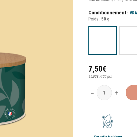
Conditionnement
VRA
Poids :
50 g
7,50
€
15,00
€
/
100 grs
quantité de Balance
Garantie fraicheur