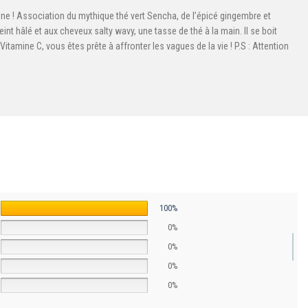
nne !​ Association du mythique thé vert Sencha, de l’épicé gingembre et
int hâlé et aux cheveux salty wavy, une tasse de thé à la main. Il se boit
tamine C, vous êtes prête à affronter les vagues de la vie !​ P.S : Attention
100%
0%
0%
0%
0%