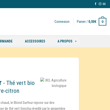
0
Connexion
Panier /
0,00
€
ORMANDE
ACCESSOIRES
A PROPOS
r
- Thé vert bio
e-citron
e chaud, le Blond Surfeur repose sur des
se de thé vert Sencha réveillé par le gingembre