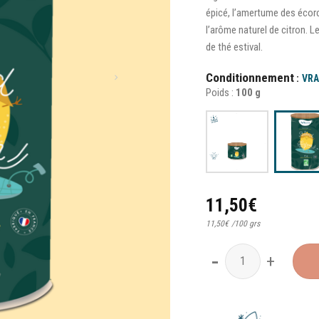
épicé, l’amertume des écorce
l’arôme naturel de citron. 
de thé estival.
Conditionnement
VRA
Poids :
100 g
11,50
€
11,50
€
/
100 grs
quantité de Blond Surfeur