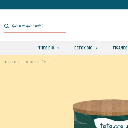
Skip
to
content
THES BIO
DETOX BIO
TISANES
ACCUEIL
/
THES BIO
/
THÉ VERT