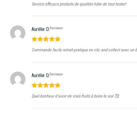
Note
5
sur
Service efficace produits de qualités hâte de tout tester!
5
Reviewer
Aurélie D.
Note
5
sur
Commande facile retrait pratique en clic and collect avec un b
5
Reviewer
Aurélie D.
Note
5
sur
Quel bonheur d’avoir de vrais fruits à boire le soir 🥰
5