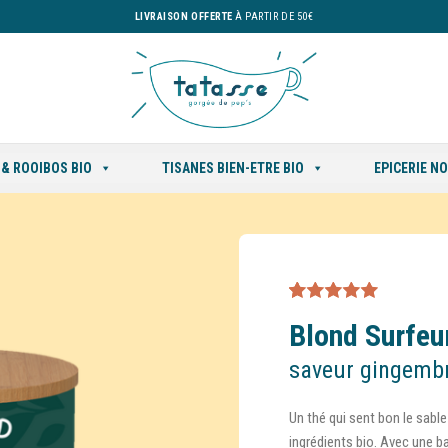
LIVRAISON OFFERTE
À PARTIR DE 50€
 & ROOIBOS BIO
TISANES BIEN-ETRE BIO
EPICERIE N
Noté
4
5.00
sur
Blond Surfeu
5 basé sur
notations
client
saveur gingembr
Un thé qui sent bon le sabl
ingrédients bio. Avec une ba