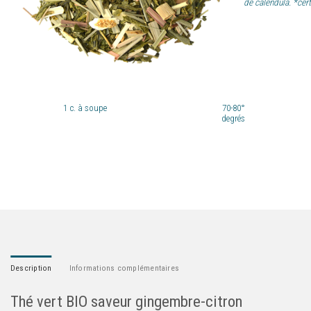
de calendula. *cert
1
c. à soupe
70-80°
degrés
Description
Informations complémentaires
Thé vert BIO saveur gingembre-citron