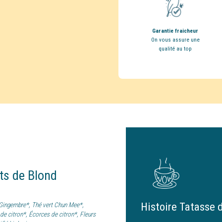
Garantie fraicheur
On vous assure une
qualité au top
nts
de
Blond
Histoire Tatasse 
 Gingembre*, Thé vert Chun Mee*,
 de citron*, Écorces de citron*, Fleurs