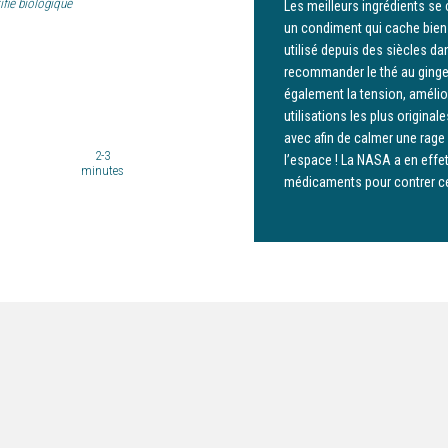
ifié biologique
Les meilleurs ingrédients se 
un condiment qui cache bien s
utilisé depuis des siècles da
recommander le thé au ginge
également la tension, améliore
utilisations les plus original
avec afin de calmer une rage
2-3
l’espace ! La NASA a en effet
minutes
médicaments pour contrer ce m