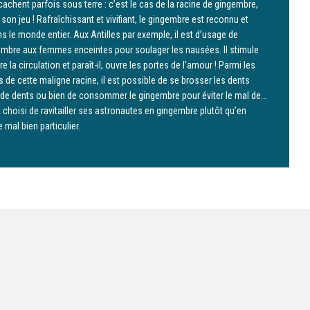
cachent parfois sous terre : c’est le cas de la racine de gingembre,
on jeu !​ Rafraîchissant et vivifiant, le gingembre est reconnu et
ns le monde entier. Aux Antilles par exemple, il est d’usage de
mbre aux femmes enceintes pour soulager les nausées.​ Il stimule
 la circulation et paraît-il, ouvre les portes de l’amour !​ Parmi les
es de cette maligne racine, il est possible de se brosser les dents
 de dents ou bien de consommer le gingembre pour éviter le mal de…
 choisi de ravitailler ses astronautes en gingembre plutôt qu’en
al bien particulier.​