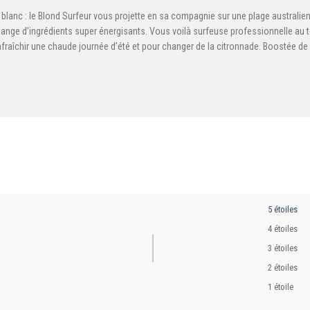
le blanc : le Blond Surfeur vous projette en sa compagnie sur une plage australie
lange d’ingrédients super énergisants.​ Vous voilà surfeuse professionnelle au te
fraîchir une chaude journée d’été et pour changer de la citronnade.​ Boostée de Vi
5 étoiles
4 étoiles
3 étoiles
2 étoiles
1 étoile